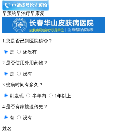
早预约
早治疗
早康复
1.您是否已到医院确诊？
是
还没有
2.是否使用外用药物？
是
没有
3.患病时间有多久？
刚发现
半年内
1年以上
4.是否有家族遗传史？
有
没有
姓名：