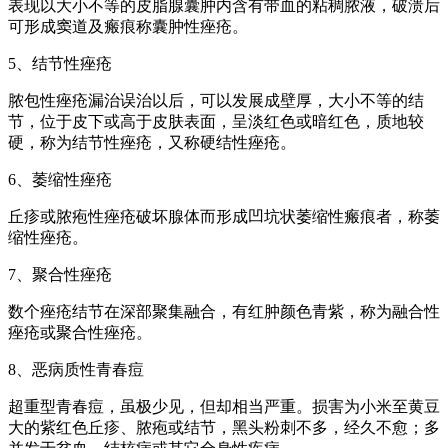
表现以大小不等的皮脂腺囊肿内含有带血的粘稠脓液，破溃后
可形成窦道及瘢痕称囊肿性痤疮。
5、结节性痤疮
脓包性痤疮漏治误治以后，可以发展成壁厚，大小不等的结
节，位于皮下或高于皮肤表面，呈淡红色或暗红色，质地较
硬，称为结节性痤疮，又称硬结性痤疮。
6、萎缩性痤疮
丘疹或脓疱性痤疮破坏腺体而形成凹坑状萎缩性瘢痕者，称萎
缩性痤疮。
7、聚合性痤疮
数个痤疮结节在深部聚集融合，有红肿颜色青紫，称为融合性
痤疮或聚合性痤疮。
8、恶病质性青春痘
超重型青春痘，虽极少见，但却相当严重。损害为小米至黄豆
大的紫红色丘疹、脓疱或结节，黑头粉刺不多，经久不愈；多