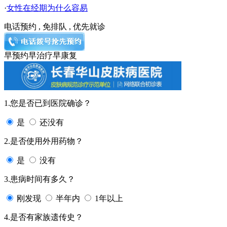
·
女性在经期为什么容易
电话预约 , 免排队 , 优先就诊
早预约
早治疗
早康复
1.您是否已到医院确诊？
是
还没有
2.是否使用外用药物？
是
没有
3.患病时间有多久？
刚发现
半年内
1年以上
4.是否有家族遗传史？