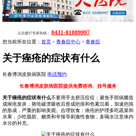
0431-81089997
点击拨打专家热线：
您当前所在位置：
首页
>
青春痘中心
>
青春痘
关于痤疮的症状有什么
长春博润皮肤病医院
电话预约
长春博润皮肤病医院提供免费咨询、挂号服务
关于痤疮的症状有什么
不要用手去挤压痘痘：避免手部病菌造
成痤疮发炎，脓疮破溃吸收后形成疤痕和色素沉着，加速疤痕
的形成，严重的影响美观。合理饮食：痤疮的护理多吃蔬菜和
水果，少吃脂肪、糖类和辛辣等刺激性食物，多喝水注意体内
水分的补充。