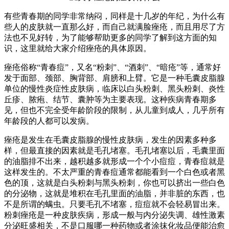
有些青春期的同学非常纳闷，同样是十几岁的年纪，为什么有
些人的皮肤就一直那么好，而自己就满脸痤疮，而且用尽了方
法也不见好转，为了能够帮助更多的同学了解到这方面的知
识，这里就给大家介绍痤疮的具体原因。
痤疮俗称“青春痘”，又名“粉刺”、“酒刺”、“暗疮”等，通常好
发于面部、颈部、胸背部、肩膀和上臂。它是一种毛囊皮脂腺
单位的慢性炎症性皮肤病，临床以白头粉刺、黑头粉刺、炎性
丘疹、脓疱、结节、囊肿等为主要表现。这种疾病青春期多
见，但也不完全受年龄阶段的限制，从儿童到成人，几乎所有
年龄段的人都可以发病。
痤疮是发生在毛囊皮脂腺的慢性皮肤病，发生的因素多种多
样，但最直接的因素就是毛孔堵塞。毛孔堵塞以后，毛囊里面
的油脂排不出来，越积越多就形成一个个小痘痘，青春痘就是
这样发生的。不太严重的青春痘通常都能看到一个白色或者黑
色的顶，这就是白头粉刺与黑头粉刺，你也可以挤出一些白色
的分泌物，这就是堆积在毛孔里面的油脂，并非脏的东西，也
不是所谓的螨虫。只要毛孔不堵塞，痘痘就不会轻易冒出来。
粉刺痤疮是一种皮肤疾病，形成一般与内分泌失调、雄性激素
分泌旺盛相关，不是口服哪一种药物或者涂抹化妆品便能治愈