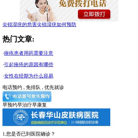
尖锐湿疣的危害
尖锐湿疣如何预防
热门文章:
·
痤疮患者用药需要注意
·
引起痤疮的原因有哪些
·
女性在经期为什么容易
电话预约 , 免排队 , 优先就诊
早预约
早治疗
早康复
1.您是否已到医院确诊？