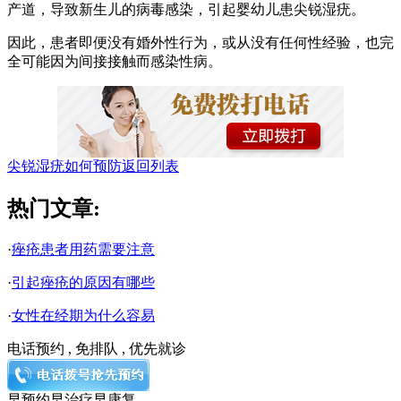
产道，导致新生儿的病毒感染，引起婴幼儿患尖锐湿疣。
因此，患者即便没有婚外性行为，或从没有任何性经验，也完
全可能因为间接接触而感染性病。
尖锐湿疣如何预防
返回列表
热门文章:
·
痤疮患者用药需要注意
·
引起痤疮的原因有哪些
·
女性在经期为什么容易
电话预约 , 免排队 , 优先就诊
早预约
早治疗
早康复