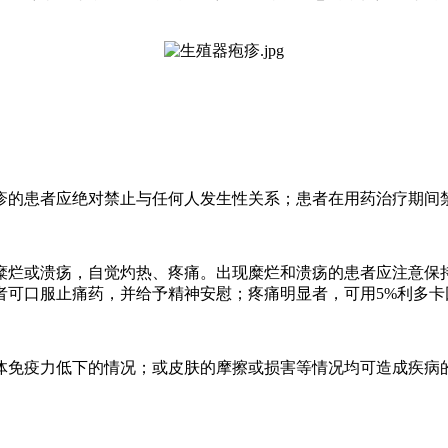
疹的患者应绝对禁止与任何人发生性关系；患者在用药治疗期间
糜烂或溃疡，自觉灼热、疼痛。出现糜烂和溃疡的患者应注意保
者可口服止痛药，并给予精神安慰；疼痛明显者，可用5%利多卡
体免疫力低下的情况；或皮肤的摩擦或损害等情况均可造成疾病