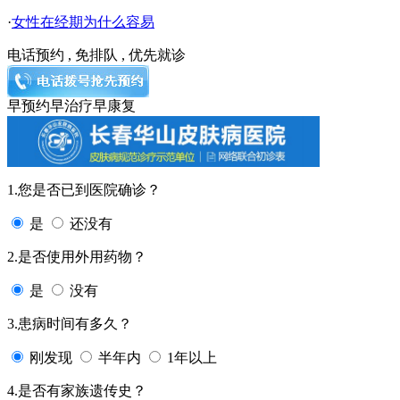
·
女性在经期为什么容易
电话预约 , 免排队 , 优先就诊
早预约
早治疗
早康复
1.您是否已到医院确诊？
是
还没有
2.是否使用外用药物？
是
没有
3.患病时间有多久？
刚发现
半年内
1年以上
4.是否有家族遗传史？