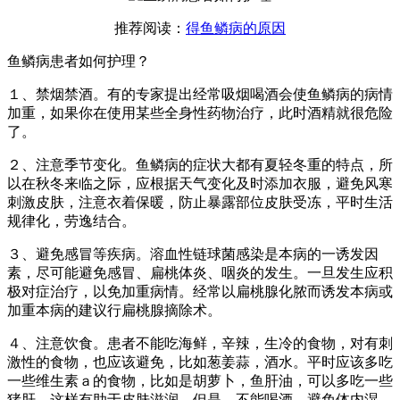
推荐阅读：
得鱼鳞病的原因
鱼鳞病患者如何护理？
１、禁烟禁酒。有的专家提出经常吸烟喝酒会使鱼鳞病的病情
加重，如果你在使用某些全身性药物治疗，此时酒精就很危险
了。
２、注意季节变化。鱼鳞病的症状大都有夏轻冬重的特点，所
以在秋冬来临之际，应根据天气变化及时添加衣服，避免风寒
刺激皮肤，注意衣着保暖，防止暴露部位皮肤受冻，平时生活
规律化，劳逸结合。
３、避免感冒等疾病。溶血性链球菌感染是本病的一诱发因
素，尽可能避免感冒、扁桃体炎、咽炎的发生。一旦发生应积
极对症治疗，以免加重病情。经常以扁桃腺化脓而诱发本病或
加重本病的建议行扁桃腺摘除术。
４、注意饮食。患者不能吃海鲜，辛辣，生冷的食物，对有刺
激性的食物，也应该避免，比如葱姜蒜，酒水。平时应该多吃
一些维生素ａ的食物，比如是胡萝卜，鱼肝油，可以多吃一些
猪肝。这样有助于皮肤滋润，但是，不能喝酒，避免体内湿