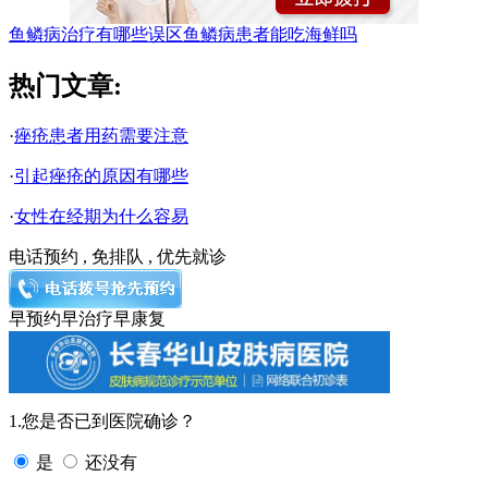
鱼鳞病治疗有哪些误区
鱼鳞病患者能吃海鲜吗
热门文章:
·
痤疮患者用药需要注意
·
引起痤疮的原因有哪些
·
女性在经期为什么容易
电话预约 , 免排队 , 优先就诊
早预约
早治疗
早康复
1.您是否已到医院确诊？
是
还没有